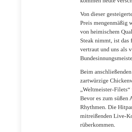
kommen heute verschi
Von dieser gesteigert
Preis mengenmäßig wa
von heimischem Quali
Steak nimmt, ist das 
vertraut und uns als 
Bundesinnungsmeister
Beim anschließenden 
zartwürzige Chickenw
„Weltmeister-Filets“
Bevor es zum süßen A
Rhythmen. Die Hitpar
mitreißenden Live-Ko
rüberkommen.