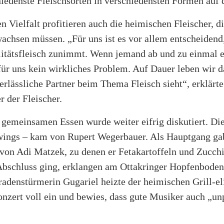
edenste Fleischsorten in verschiedensten Formen auf d
en Vielfalt profitieren auch die heimischen Fleischer, d
chsen müssen. „Für uns ist es vor allem entscheidend,
tätsfleisch zunimmt. Wenn jemand ab und zu einmal e
für uns kein wirkliches Problem. Auf Dauer leben wir 
verlässliche Partner beim Thema Fleisch sieht“, erklärt
 der Fleischer.
gemeinsamen Essen wurde weiter eifrig diskutiert. Die
ings – kam von Rupert Wegerbauer. Als Hauptgang gab
 von Adi Matzek, zu denen er Fetakartoffeln und Zucchi
bschluss ging, erklangen am Ottakringer Hopfenboden
adenstürmerin Gugariel heizte der heimischen Grill-el
nzert voll ein und bewies, dass gute Musiker auch „un