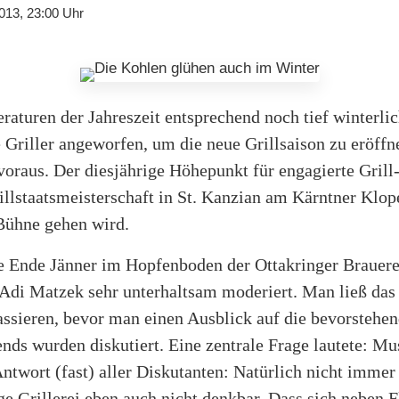
013, 23:00 Uhr
aturen der Jahreszeit entsprechend noch tief winterli
e Griller angeworfen, um die neue Grillsaison zu eröffn
 voraus. Der diesjährige Höhepunkt für engagierte Grill
illstaatsmeisterschaft in St. Kanzian am Kärntner Klope
 Bühne gehen wird.
ie Ende Jänner im Hopfenboden der Ottakringer Brauerei
 Adi Matzek sehr unterhaltsam moderiert. Man ließ das
ssieren, bevor man einen Ausblick auf die bevorstehend
ends wurden diskutiert. Eine zentrale Frage lautete: M
Antwort (fast) aller Diskutanten: Natürlich nicht imme
tige Grillerei eben auch nicht denkbar. Dass sich neben 