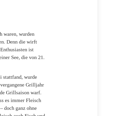
ch waren, wurden
en. Denn die wirft
-Enthusiasten ist
iner See, die von 21.
 stattfand, wurde
 vergangene Grilljahr
e Grillsaison warf.
uss es immer Fleisch
r – doch ganz ohne
Fleisch auch Fisch und