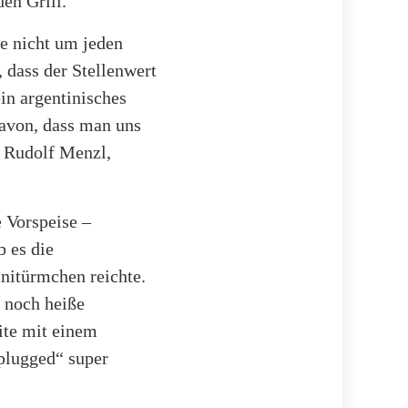
en Grill.
ie nicht um jeden
 dass der Stellenwert
in argentinisches
davon, dass man uns
e Rudolf Menzl,
 Vorspeise –
 es die
nitürmchen reichte.
 noch heiße
ite mit einem
plugged“ super