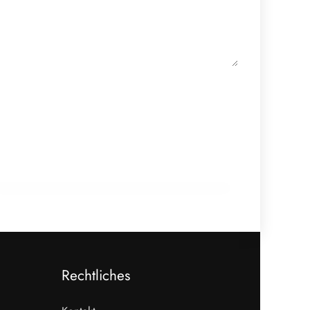
18. Februar 2026
910 Mio. Euro Umsatz: Transgourmet
baut Fleisch-Segment aus
ALLGEMEIN
Rechtliches