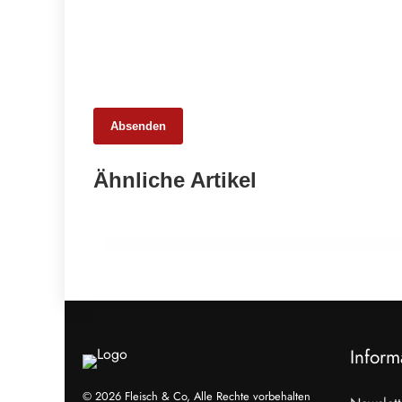
Absenden
25. Februar 2026
Ähnliche Artikel
65 Millionen Euro Umsatz in der
Zuchtrindervermarktung
ALLGEMEIN
Inform
© 2026 Fleisch & Co, Alle Rechte vorbehalten