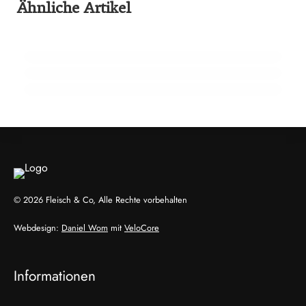
Ähnliche Artikel
65 Millionen Euro Umsatz in der
22. Februar 2026
Zuchtrindervermarktung
15 Jahre Fleischsommelier: Bewegung am
18. Februar 2026
Wendepunkt
910 Mio. Euro Umsatz: Transgourmet baut
Fleisch-Segment aus
ALLGEMEIN
ALLGEMEIN
ALLGEMEIN
© 2026 Fleisch & Co, Alle Rechte vorbehalten
Webdesign:
Daniel Wom
mit
VeloCore
Informationen