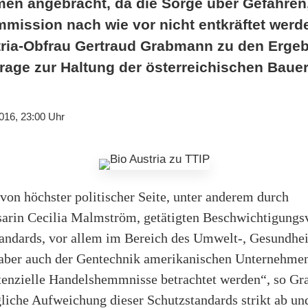
en angebracht, da die Sorge über Gefahren, 
mission nach wie vor nicht entkräftet werd
stria-Obfrau Gertraud Grabmann zu den Ergeb
ge zur Haltung der österreichischen Baue
016, 23:00 Uhr
von höchster politischer Seite, unter anderem durch
in Cecilia Malmström, getätigten Beschwichtigungsve
andards, vor allem im Bereich des Umwelt-, Gesundhei
 aber auch der Gentechnik amerikanischen Unternehme
otenzielle Handelshemmnisse betrachtet werden“, so G
gliche Aufweichung dieser Schutzstandards strikt ab und