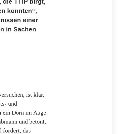
die TTIP birgt,
en konnten“,
nissen einer
rn in Sachen
rsuchen, ist klar,
ts- und
n ein Dorn im Auge
rabmann und betont,
 fordert, das