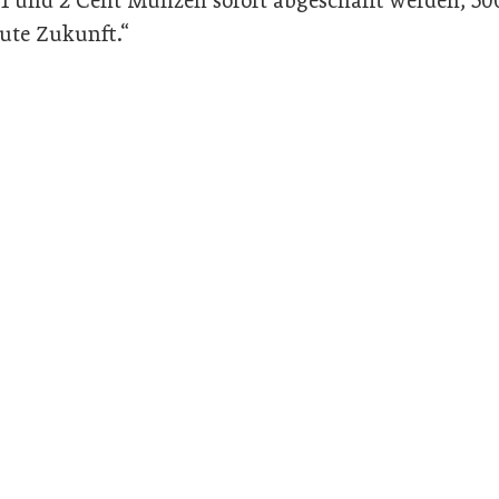
1 und 2 Cent Münzen sofort abgeschafft werden, 50
gute Zukunft.“