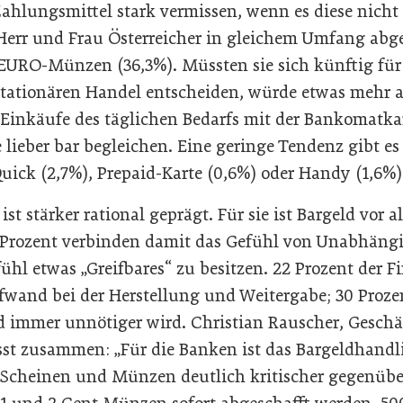
ahlungsmittel stark vermissen, wenn es diese nich
err und Frau Österreicher in gleichem Umfang abge
 EURO-Münzen (36,3%). Müssten sie sich künftig für
tationären Handel entscheiden, würde etwas mehr al
 Einkäufe des täglichen Bedarfs mit der Bankomatkar
 lieber bar begleichen. Eine geringe Tendenz gibt e
Quick (2,7%), Prepaid-Karte (0,6%) oder Handy (1,6%)
ist stärker rational geprägt. Für sie ist Bargeld vor 
 Prozent verbinden damit das Gefühl von Unabhängi
ühl etwas „Greifbares“ zu besitzen. 22 Prozent der 
fwand bei der Herstellung und Weitergabe; 30 Pro
ld immer unnötiger wird. Christian Rauscher, Geschä
st zusammen: „Für die Banken ist das Bargeldhandl
n Scheinen und Münzen deutlich kritischer gegenübe