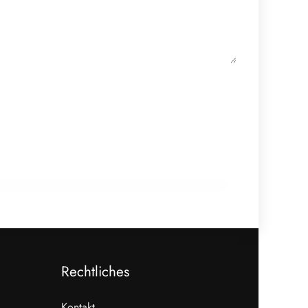
18. Februar 2026
910 Mio. Euro Umsatz: Transgourmet
baut Fleisch-Segment aus
ALLGEMEIN
Rechtliches
Kontakt