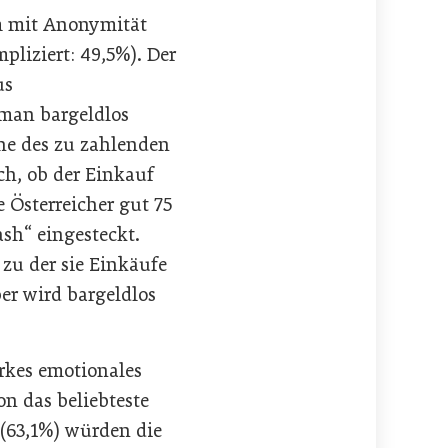
m mit Anonymität
pliziert: 49,5%). Der
us
 man bargeldlos
öhe des zu zahlenden
ch, ob der Einkauf
 Österreicher gut 75
ash“ eingesteckt.
zu der sie Einkäufe
er wird bargeldlos
arkes emotionales
on das beliebteste
 (63,1%) würden die