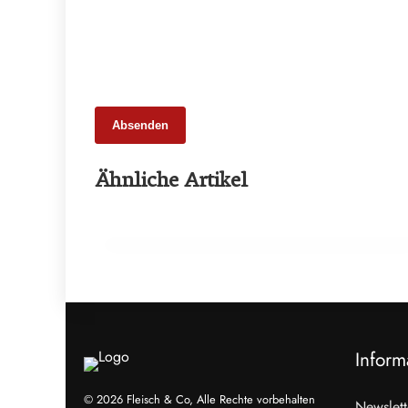
Absenden
25. Februar 2026
Ähnliche Artikel
65 Millionen Euro Umsatz in der
Zuchtrindervermarktung
ALLGEMEIN
Inform
© 2026 Fleisch & Co, Alle Rechte vorbehalten
Newslett