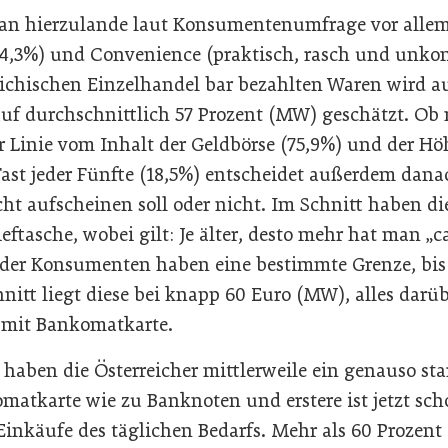
man hierzulande laut Konsumentenumfrage vor alle
54,3%) und Convenience (praktisch, rasch und unkom
reichischen Einzelhandel bar bezahlten Waren wird a
f durchschnittlich 57 Prozent (MW) geschätzt. Ob
er Linie vom Inhalt der Geldbörse (75,9%) und der H
Fast jeder Fünfte (18,5%) entscheidet außerdem dana
ht aufscheinen soll oder nicht. Im Schnitt haben die
eftasche, wobei gilt: Je älter, desto mehr hat man „c
) der Konsumenten haben eine bestimmte Grenze, bis 
nitt liegt diese bei knapp 60 Euro (MW), alles darüb
 mit Bankomatkarte.
, haben die Österreicher mittlerweile ein genauso st
matkarte wie zu Banknoten und erstere ist jetzt sch
Einkäufe des täglichen Bedarfs. Mehr als 60 Prozent