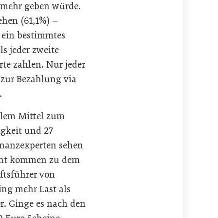
t mehr geben würde.
hen (61,1%) –
 ein bestimmtes
s jeder zweite
te zahlen. Nur jeder
s zur Bezahlung via
.
allem Mittel zum
gkeit und 27
Finanzexperten sehen
zent kommen zu dem
ftsführer von
ing mehr Last als
r. Ginge es nach den