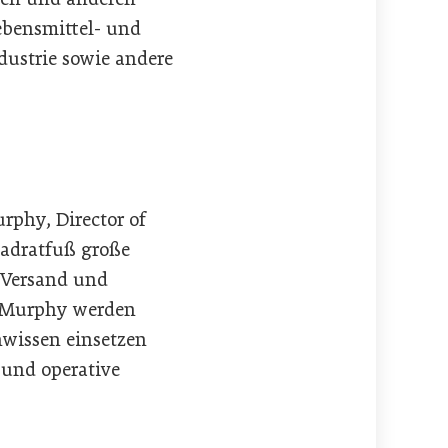
ebensmittel- und
dustrie sowie andere
phy, Director of
uadratfuß große
 Versand und
s Murphy werden
hwissen einsetzen
und operative