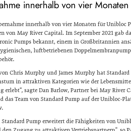
ahme innerhalb von vier Monaten
 Übernahme innerhalb von vier Monaten für Unibloc 
en von May River Capital. Im September 2021 gab d
onic Pumps bekannt, einem in Großbritannien ansä
n hygienischen, luftbetriebenen Doppelmembranpum
behör.
 von Chris Murphy und James Murphy hat Standard
stum in attraktiven Kategorien wie der Lebensmitte
 erlebt“, sagte Dan Barlow, Partner bei May River Ca
nd das Team von Standard Pump auf der Unibloc-Pl
w.
Standard Pump erweitert die Fähigkeiten von Unibl
den Zugang zu attraktiven Vertriebspartnern“, so Pa