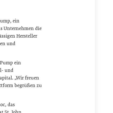
Pump, ein
as Unternehmen die
ssigen Hersteller
pen und
 Pump ein
l- und
pital. „Wir freuen
attform begrüßen zu
oc, das
t St. John,