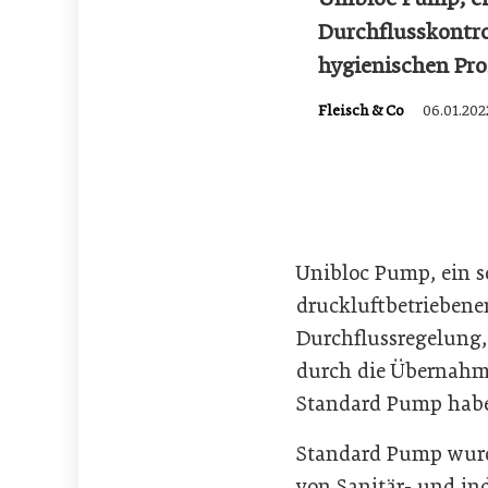
Durchflusskontro
hygienischen Pr
Fleisch & Co
06.01.202
Unibloc Pump, ein s
druckluftbetriebe
Durchflussregelung,
durch die Übernahm
Standard Pump haben
Standard Pump wurde
von Sanitär- und in