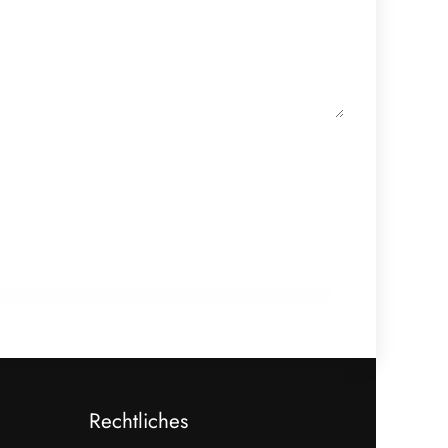
18. Februar 2026
Epta übernimmt Hauser und stärkt
Kältetechnik-Standort Österreich
PRODUKTION & INDUSTRIE
Rechtliches