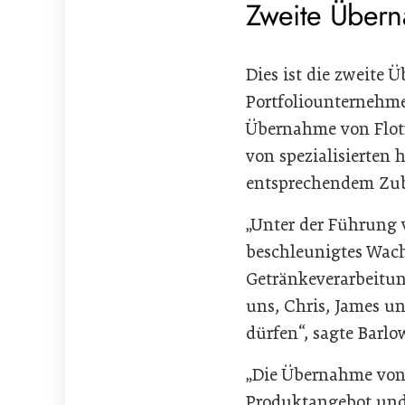
Zweite Übern
Dies ist die zweite
Portfoliounternehm
Übernahme von Flotr
von spezialisierte
entsprechendem Zu
„Unter der Führung
beschleunigtes Wach
Getränkeverarbeitung
uns, Chris, James u
dürfen“, sagte Barlo
„Die Übernahme von 
Produktangebot und 