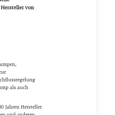
Hersteller von
rpumpen,
zur
rchflussregelung
ump als auch
 Jahren Hersteller
pen und anderen