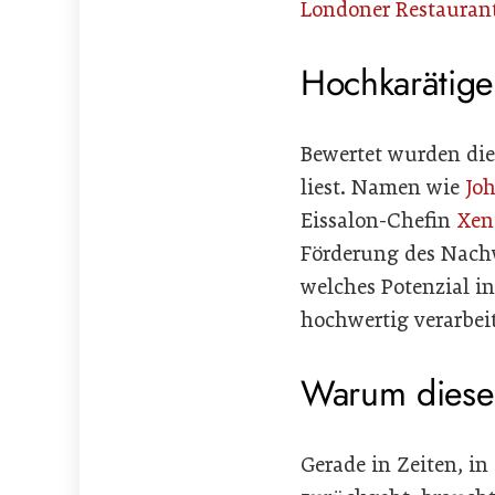
Londoner Restaura
Hochkarätige 
Bewertet wurden die 
liest. Namen wie
Jo
Eissalon-Chefin
Xen
Förderung des Nachw
welches Potenzial i
hochwertig verarbei
Warum dieser
Gerade in Zeiten, i