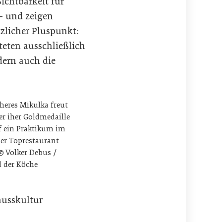
ichtbarkeit für
– und zeigen
tzlicher Pluspunkt:
iteten ausschließlich
dern auch die
heres Mikulka freut
er iher Goldmedaille
f ein Praktikum im
er Toprestaurant
 Volker Debus /
 der Köche
nusskultur