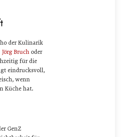
t
Who der Kulinarik
,
Jörg Bruch
oder
zeitig für die
gt eindrucksvoll,
eisch, wenn
en Küche hat.
der GenZ