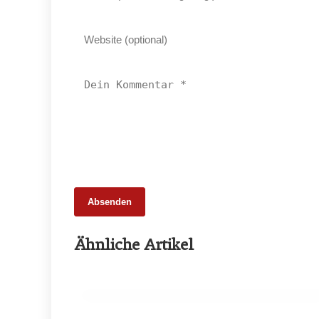
Absenden
08. Dezember 2025
Ähnliche Artikel
Klaus Sturmaier holt sich den
Staatsmeistertitel
EVENTS & TERMINE