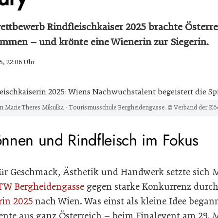
tbewerb Rindfleischkaiser 2025 brachte Österre
mmen – und krönte eine Wienerin zur Siegerin.
5, 22:06 Uhr
von Marie Theres Mikulka - Tourismusschule Bergheidengasse. © Verband der Kö
Können und Rindfleisch im Fokus
ür Geschmack, Ästhetik und Handwerk setzte sich M
TW Bergheidengasse
gegen starke Konkurrenz durch 
rin 2025
nach Wien. Was einst als kleine Idee began
ente aus ganz Österreich – beim Finalevent am 29. M