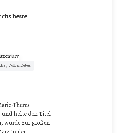
ichs beste
che / Volker Debus
arie-Theres
und holte den Titel
n, wurde zur großen
ärz in der