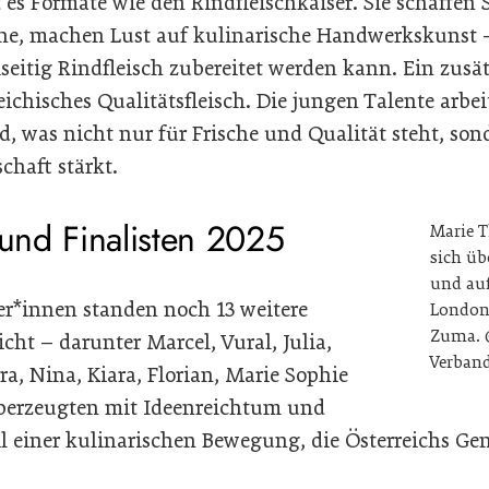
es Formate wie den Rindfleischkaiser. Sie schaffen S
che, machen Lust auf kulinarische Handwerkskunst 
elseitig Rindfleisch zubereitet werden kann. Ein zusä
eichisches Qualitätsfleisch. Die jungen Talente arbe
, was nicht nur für Frische und Qualität steht, son
chaft stärkt.
 und Finalisten 2025
Marie T
sich üb
und au
er*innen standen noch 13 weitere
London
Zuma. ©
ht – darunter Marcel, Vural, Julia,
Verband
ara, Nina, Kiara, Florian, Marie Sophie
 überzeugten mit Ideenreichtum und
il einer kulinarischen Bewegung, die Österreichs Ge