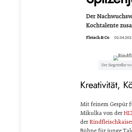
Der Nachwuchswet
Kochtalente zusa
Fleisch & Co
02.04.202
Der Siegerteller 
Kreativität, 
Mit feinem Gespür f
Mikulka von der
HL
der
Rindfleischkaise
Bühne für junge Tal