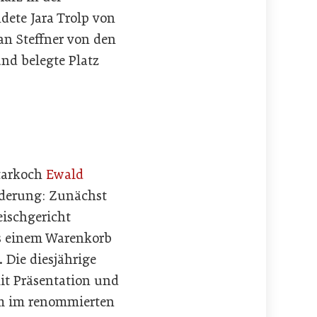
dete Jara Trolp von
an Steffner von den
nd belegte Platz
tarkoch
Ewald
orderung: Zunächst
eischgericht
us einem Warenkorb
. Die diesjährige
it Präsentation und
um im renommierten