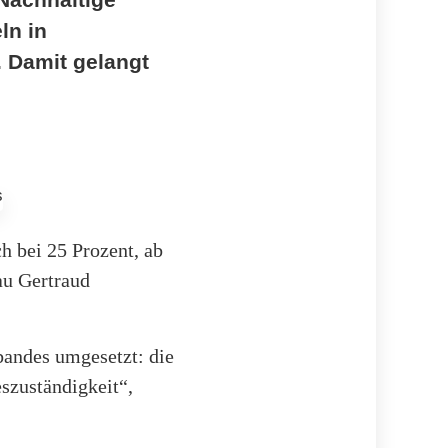
ln in
. Damit gelangt
g
 bei 25 Prozent, ab
au Gertraud
bandes umgesetzt: die
szuständigkeit“,