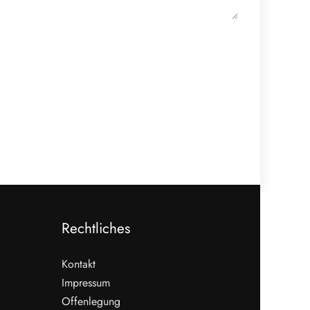
12. Februar 2026
Ein Jahr Einweg-Pfand: B2B-System
funktioniert
INFO & POLITIK
Rechtliches
Kontakt
Impressum
Offenlegung
WEITERLESEN