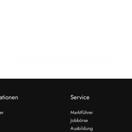
19. Februar 2026
17 Prozent gehen in Pension –
Fachkräftelücke wächst
AUSBILDUNG
ationen
Service
er
Marktführer
Jobbörse
Ausbildung