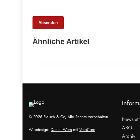
Absenden
20. Februar 2026
Ähnliche Artikel
Weniger Tiere, mehr Schlachtungen:
Fleischmarkt 2025
INFO & POLITIK
Inform
© 2026 Fleisch & Co, Alle Rechte vorbehalten
Newslett
ABO
Webdesign:
Daniel Wom
mit
VeloCore
Archiv