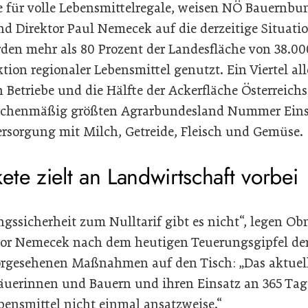
e für volle Lebensmittelregale, weisen NÖ Bauern
 Direktor Paul Nemecek auf die derzeitige Situatio
rden mehr als 80 Prozent der Landesfläche von 38.00
tion regionaler Lebensmittel genutzt. Ein Viertel all
Betriebe und die Hälfte der Ackerfläche Österreich
lächenmäßig größten Agrarbundesland Nummer Eins,
ersorgung mit Milch, Getreide, Fleisch und Gemüse.
te zielt an Landwirtschaft vorbei
ngssicherheit zum Nulltarif gibt es nicht“, legen O
tor Nemecek nach dem heutigen Teuerungsgipfel de
vorgesehenen Maßnahmen auf den Tisch: „Das aktuel
Bäuerinnen und Bauern und ihren Einsatz an 365 Tage
ebensmittel nicht einmal ansatzweise.“