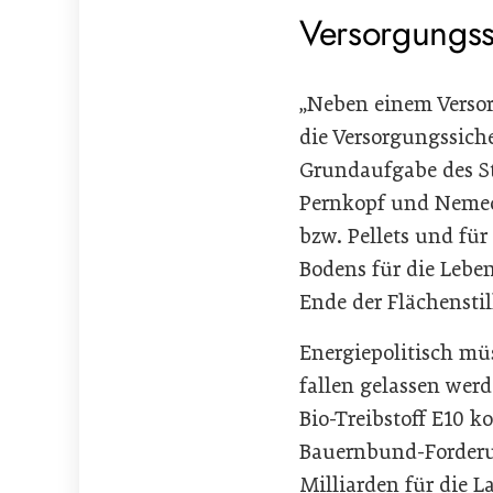
Versorgungss
„Neben einem Verso
die Versorgungssiche
Grundaufgabe des Sta
Pernkopf und Nemecek
bzw. Pellets und fü
Bodens für die Leb
Ende der Flächensti
Energiepolitisch mu
fallen gelassen wer
Bio-Treibstoff E10 k
Bauernbund-Forderun
Milliarden für die 