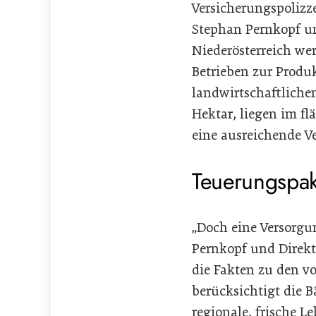
Versicherungspolizz
Stephan Pernkopf und
Niederösterreich we
Betrieben zur Produk
landwirtschaftlichen 
Hektar, liegen im f
eine ausreichende V
Teuerungspake
„Doch eine Versorgu
Pernkopf und Direk
die Fakten zu den 
berücksichtigt die 
regionale, frische L