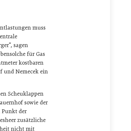
Entlastungen muss
entrale
rger“, sagen
bensolche für Gas
ratmeter kostbaren
opf und Nemecek ein
chen Scheuklappen
Bauernhof sowie der
n Punkt der
sheer zusätzliche
heit nicht mit