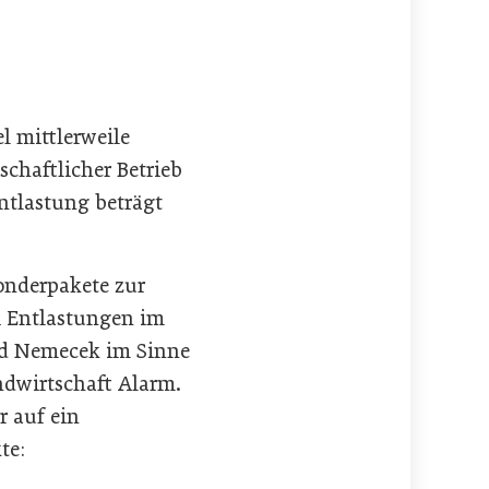
l mittlerweile
schaftlicher Betrieb
ntlastung beträgt
Sonderpakete zur
ei Entlastungen im
und Nemecek im Sinne
andwirtschaft Alarm.
r auf ein
te: