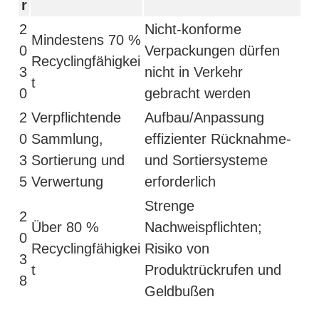
r
2
Nicht-konforme
Mindestens 70 %
0
Verpackungen dürfen
Recyclingfähigkei
3
nicht in Verkehr
t
0
gebracht werden
2
Verpflichtende
Aufbau/Anpassung
0
Sammlung,
effizienter Rücknahme-
3
Sortierung und
und Sortiersysteme
5
Verwertung
erforderlich
Strenge
2
Über 80 %
Nachweispflichten;
0
Recyclingfähigkei
Risiko von
3
t
Produktrückrufen und
8
Geldbußen