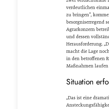
zwei Verdachtsfälle
verdeutlichen einmal
zu bringen“, kommen
besorgniserregend se
Agrarkonzern betreib
und dessen vollstän
Herausforderung. „Di
macht die Lage noch 
in den betroffenen 
Maßnahmen laufen 
Situation erf
„Das ist eine dramat
Ansteckungsfähigkei