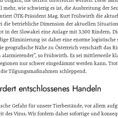
 in Ungarn, die derzeit untersucht werden. Diese Me
 mehr, wie schwierig es ist, die Ausbreitung der Se
tiert ÖTK-Präsident Mag. Kurt Frühwirth die aktuel
i die betriebliche Dimension der aktuellen Situation
t in der Slowakei eine Anlage mit 3.500 Rindern. Di
dige Eliminierung ist daher eine enorme logistische
e geografische Nähe zu Österreich verschärft das Ri
alarmierender“, so Frühwirth. Es sei mittlerweile kl
Regionen nur schwer eingedämmt werden kann. Trotz 
die Tilgungsmaßnahmen schleppend.
ordert entschlossenes Handeln
ische Gefahr für unsere Tierbestände, vor allem auf
t des Virus. Wir fordern daher sofortige und kon