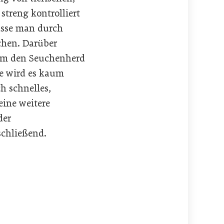
treng kontrolliert
üsse man durch
chen. Darüber
, um den Seuchenherd
fe wird es kaum
h schnelles,
eine weitere
der
schließend.