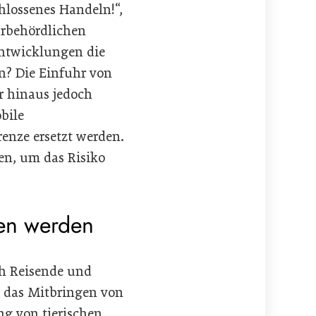
chlossenes Handeln!“,
ärbehördlichen
Entwicklungen die
n? Die Einfuhr von
r hinaus jedoch
bile
renze ersetzt werden.
en, um das Risiko
den werden
ch Reisende und
i das Mitbringen von
ng von tierischen,