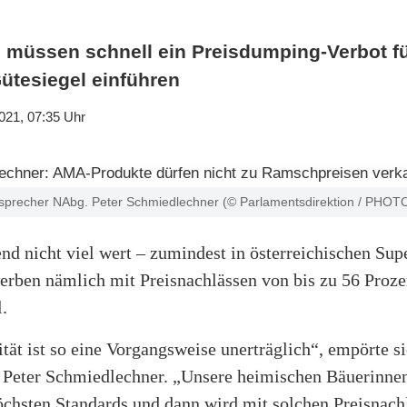
müssen schnell ein Preisdumping-Verbot fü
tesiegel einführen
021, 07:35 Uhr
precher NAbg. Peter Schmiedlechner (© Parlamentsdirektion / PHO
end nicht viel wert – zumindest in österreichischen Su
erben nämlich mit Preisnachlässen von bis zu 56 Prozen
.
tät ist so eine Vorgangsweise unerträglich“, empörte s
 Peter Schmiedlechner. „Unsere heimischen Bäuerinne
öchsten Standards und dann wird mit solchen Preisnachl