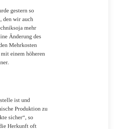
rde gestern so
, den wir auch
echniksoja mehr
Eine Änderung des
 den Mehrkosten
n mit einem höheren
ner.
elle ist und
chische Produktion zu
kte sicher“, so
die Herkunft oft