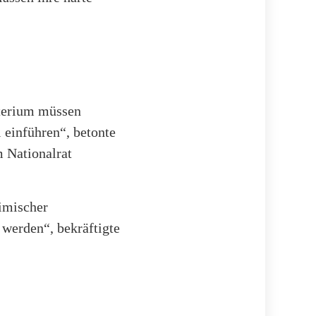
terium müssen
 einführen“, betonte
m Nationalrat
imischer
werden“, bekräftigte