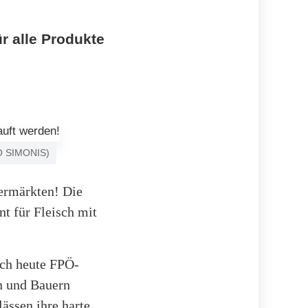
r alle Produkte
TO SIMONIS)
permärkten! Die
t für Fleisch mit
ich heute FPÖ-
n und Bauern
ässen ihre harte