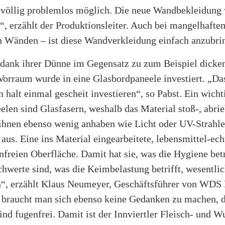
 völlig problemlos möglich. Die neue Wandbekleidung 
“, erzählt der Produktionsleiter. Auch bei mangelhaft
n Wänden – ist diese Wandverkleidung einfach anzubri
 dank ihrer Dünne im Gegensatz zu zum Beispiel dicken
orraum wurde in eine Glasbordpaneele investiert. „Das
n halt einmal gescheit investieren“, so Pabst. Ein wicht
elen sind Glasfasern, weshalb das Material stoß-, abrieb
hnen ebenso wenig anhaben wie Licht oder UV-Strahle
 aus. Eine ins Material eingearbeitete, lebensmittel-ech
nfreien Oberfläche. Damit hat sie, was die Hygiene betr
chwerte sind, was die Keimbelastung betrifft, wesentlic
“, erzählt Klaus Neumeyer, Geschäftsführer von WDS
braucht man sich ebenso keine Gedanken zu machen, d
nd fugenfrei. Damit ist der Innviertler Fleisch- und W