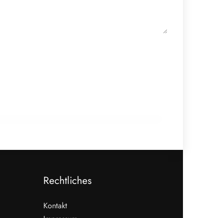
20. Februar 2026
Generationenwechsel im Betrieb:
Warum Nachfolge früh beginnen muss
HANDEL & DIREKTVERMARKTUNG
Rechtliches
Kontakt