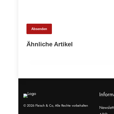
Absenden
26. Februar 2026
Ähnliche Artikel
Ehrpfennig für Kärntner
Fleischermeister
EVENTS & TERMINE
Inform
© 2026 Fleisch & Co, Alle Rechte vorbehalten
Newslett