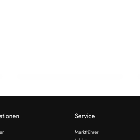
23. Februar 2026
Schnecken als Fleisch der Zukunft? Ein
Wiener zeigt wie
HANDEL & DIREKTVERMARKTUNG
ationen
Service
er
Marktführer