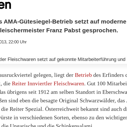
en
s AMA-Gütesiegel-Betrieb setzt auf moderne
Fleischermeister Franz Pabst gesprochen.
013, 22:00 Uhr
sruckviertel gelegen, liegt der
Betrieb
des Erfinders 
, die
Reiter Innviertler Fleischwaren
. Gut 100 Mitarbei
as übrigens seit 1912 am selben Standort in Eberschwan
en sind eben die besagte Original Schwarzwälder, das
die Reiter Spezial. Österreichweit bekannt sind auch d
würste in verschiedenen Sorten, ebenso zu den wichtig
die Ungarische und die Schinkensalami.