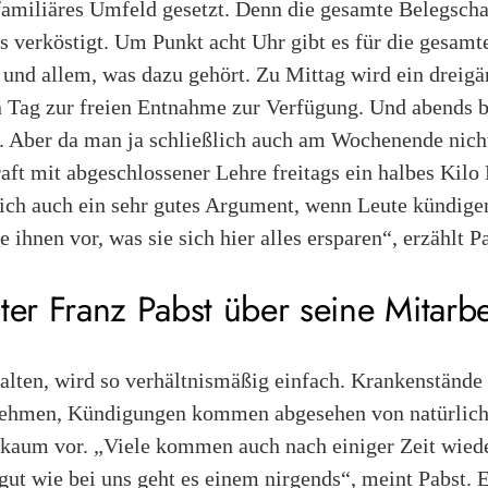
familiäres Umfeld gesetzt. Denn die gesamte Belegscha
s verköstigt. Um Punkt acht Uhr gibt es für die gesamt
 und allem, was dazu gehört. Zu Mittag wird ein dreigä
n Tag zur freien Entnahme zur Verfügung. Und abends 
. Aber da man ja schließlich auch am Wochenende nicht
ft mit abgeschlossener Lehre freitags ein halbes Kilo 
mich auch ein sehr gutes Argument, wenn Leute kündige
e ihnen vor, was sie sich hier alles ersparen“, erzählt P
ter Franz Pabst über seine Mitarbei
alten, wird so verhältnismäßig einfach. Krankenstände 
rnehmen, Kündigungen kommen abgesehen von natürlich
aum vor. „Viele kommen auch nach einiger Zeit wiede
gut wie bei uns geht es einem nirgends“, meint Pabst. Er