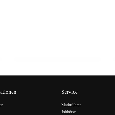
03. März 2026
Metzgersprung begeistert 2.000
Besucher
AUSBILDUNG
ationen
Service
er
Marktführer
Jobbörse