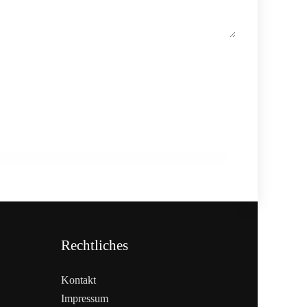
27. Februar 2026
BIOFACH 2026: Bio-Markt im
internationalen Austausch
EVENTS & TERMINE
Rechtliches
Kontakt
Impressum