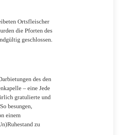
eibeten Ortsfleischer
urden die Pforten des
endgültig geschlossen.
Darbietungen des den
enkapelle – eine Jede
rlich gratulierte und
 So besungen,
von einem
(Un)Ruhestand zu