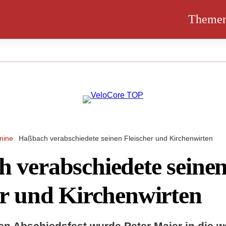
Theme
mine
Haßbach verabschiedete seinen Fleischer und Kirchenwirten
 verabschiedete seine
er und Kirchenwirten
en Abschiedsfest wurde Peter Maier in die w