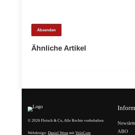
Absenden
05. März 2026
Ähnliche Artikel
Netzwerktreffen stärkt Frauen der
Lebensmittelbranche
EVENTS & TERMINE
Inform
© 2026 Fleisch & Co, Alle Rechte vorbehalten
Newslett
ABO
Webdesign:
Daniel Wom
mit
VeloCore