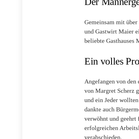
Der Männerges
Gemeinsam mit über 3
und Gastwirt Maier e
beliebte Gasthauses M
Ein volles P
Angefangen von den 
von Margret Scherz ge
und ein Jeder wollten
dankte auch Bürgerme
verwöhnt und geehrt 
erfolgreichen Arbeits
verabschieden.