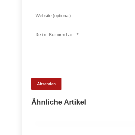
Absenden
18. März 2026
Ähnliche Artikel
AK-Test zeigt Schwächen bei Veggie-
Wurst
GENUSS & TRENDS