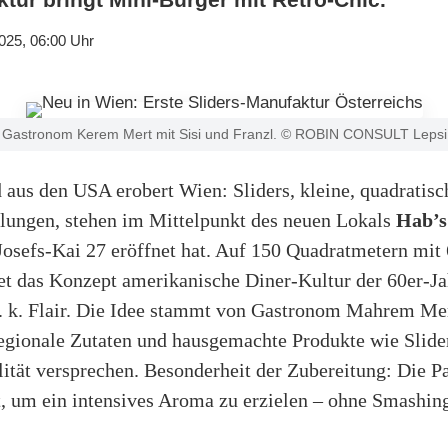
025, 06:00 Uhr
Gastronom Kerem Mert mit Sisi und Franzl. © ROBIN CONSULT Lepsi
 aus den USA erobert Wien: Sliders, kleine, quadratis
llungen, stehen im Mittelpunkt des neuen Lokals
Hab’s
sefs-Kai 27 eröffnet hat. Auf 150 Quadratmetern mit 
et das Konzept amerikanische Diner-Kultur der 60er-Ja
u. k. Flair. Die Idee stammt von Gastronom Mahrem Me
regionale Zutaten und hausgemachte Produkte wie Slid
ität versprechen. Besonderheit der Zubereitung: Die Pa
t, um ein intensives Aroma zu erzielen – ohne Smashin