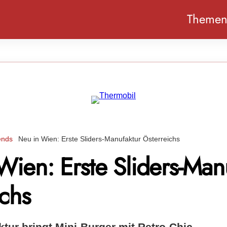
Theme
ends
Neu in Wien: Erste Sliders-Manufaktur Österreichs
Wien: Erste Sliders-Man
ichs
tur bringt Mini-Burger mit Retro-Chic.