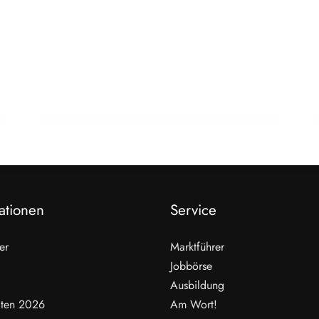
22. Februar 2026
15 Jahre Fleischsommelier: Bewegung
am Wendepunkt
ALLGEMEIN
ationen
Service
er
Marktführer
Jobbörse
Ausbildung
ten 2026
Am Wort!