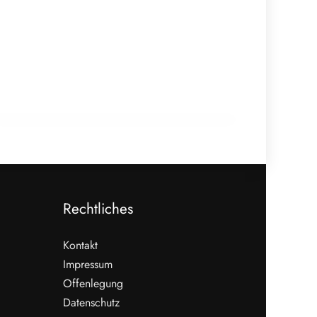
20. Februar 2026
Zellkultivierter Fisch aus Wien:
Hybridmodelle im Aufwind
GENUSS & TRENDS
Rechtliches
Kontakt
Impressum
Offenlegung
WEITERLESEN
Datenschutz
Nicht verpassen