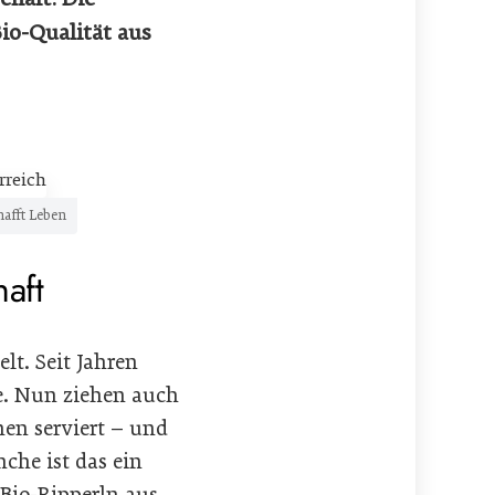
Bio-Qualität aus
hafft Leben
haft
lt. Seit Jahren
te. Nun ziehen auch
nen serviert – und
nche ist das ein
 Bio-Ripperln aus