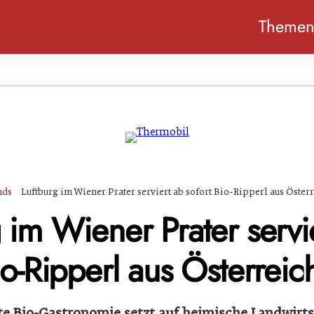
Theme
nds
Luftburg im Wiener Prater serviert ab sofort Bio-Ripperl aus Öster
 im Wiener Prater servi
io-Ripperl aus Österreic
te Bio-Gastronomie setzt auf heimische Landwirts