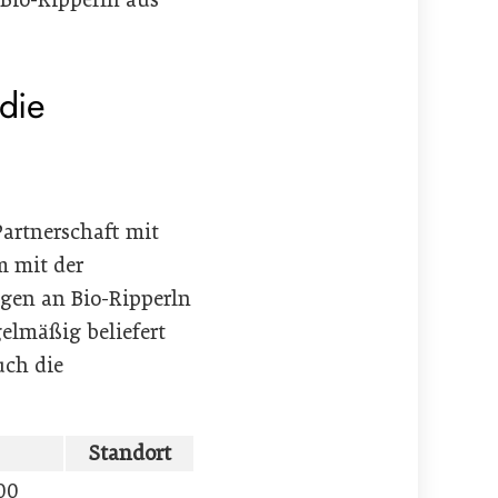
die
Partnerschaft mit
m mit der
ngen an Bio-Ripperln
elmäßig beliefert
uch die
Standort
00