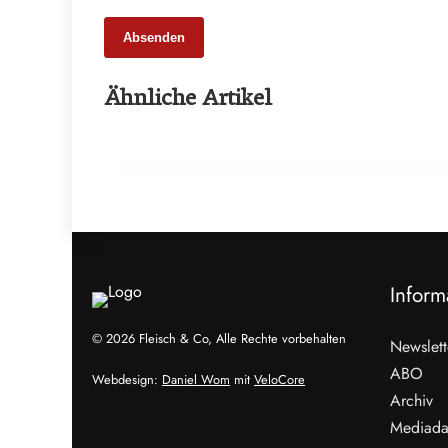
Absenden
27. Februar 2026
Ähnliche Artikel
BIOFACH 2026: Bio-Markt im
internationalen Austausch
EVENTS & TERMINE
Inform
© 2026 Fleisch & Co, Alle Rechte vorbehalten
Newslett
ABO
Webdesign:
Daniel Wom
mit
VeloCore
Archiv
Mediada