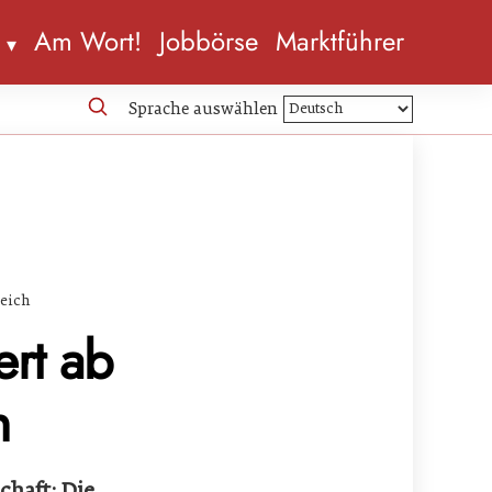
n
Am Wort!
Jobbörse
Marktführer
Sprache auswählen
reich
ert ab
h
chaft: Die