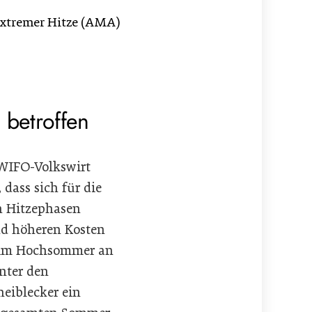
 extremer Hitze (AMA)
 betroffen
 WIFO-Volkswirt
dass sich für die
en Hitzephasen
nd höheren Kosten
rt im Hochsommer an
nter den
heiblecker ein