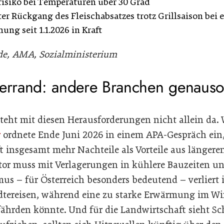
risiko bei Temperaturen über 30 Grad
er Rückgang des Fleischabsatzes trotz Grillsaison bei
ung seit 1.1.2026 in Kraft
ade, AMA, Sozialministerium
lerrand: andere Branchen genauso
steht mit diesen Herausforderungen nicht allein da.
r
ordnete Ende Juni 2026 in einem APA-Gespräch ein, 
t insgesamt mehr Nachteile als Vorteile aus länger
tor muss mit Verlagerungen in kühlere Bauzeiten u
mus – für Österreich besonders bedeutend – verlie
tädtereisen, während eine zu starke Erwärmung im Wi
ährden könnte. Und für die Landwirtschaft sieht Sc