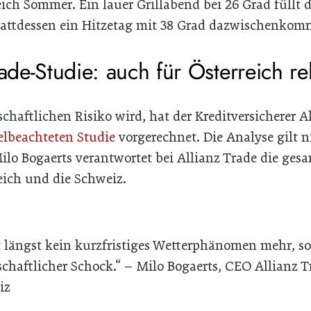
ich Sommer. Ein lauer Grillabend bei 26 Grad füllt d
tattdessen ein Hitzetag mit 38 Grad dazwischenkom
rade-Studie: auch für Österreich re
chaftlichen Risiko wird, hat der Kreditversicherer A
elbeachteten Studie
vorgerechnet. Die Analyse gilt n
lo Bogaerts verantwortet bei Allianz Trade die ge
eich und die Schweiz.
t längst kein kurzfristiges Wetterphänomen mehr, s
tschaftlicher Schock.“ – Milo Bogaerts, CEO Allianz 
iz