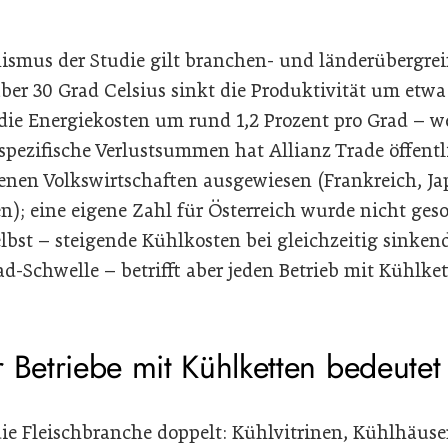
ismus der Studie gilt branchen- und länderübergrei
er 30 Grad Celsius sinkt die Produktivität um etwa 
n die Energiekosten um rund 1,2 Prozent pro Grad – 
pezifische Verlustsummen hat Allianz Trade öffentli
enen Volkswirtschaften ausgewiesen (Frankreich, Jap
); eine eigene Zahl für Österreich wurde nicht geso
bst – steigende Kühlkosten bei gleichzeitig sinkend
rad-Schwelle – betrifft aber jeden Betrieb mit Kühl
 Betriebe mit Kühlketten bedeutet
 die Fleischbranche doppelt: Kühlvitrinen, Kühlhäus