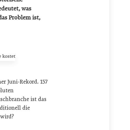
edeutet, was
as Problem ist,
her Juni-Rekord. 157
oluten
schbranche ist das
itionell die
 wird?