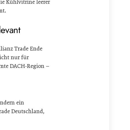
ie Kühlvitrine leerer
mt.
levant
llianz Trade Ende
icht nur für
samte DACH-Region –
ondern ein
Trade Deutschland,