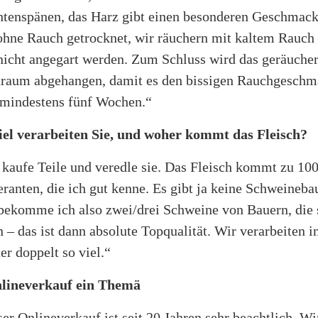
htenspänen, das Harz gibt einen besonderen Geschmack.
ne Rauch getrocknet, wir räuchern mit kaltem Rauch –
nicht angegart werden. Zum Schluss wird das geräuche
aum abgehangen, damit es den bissigen Rauchgeschma
 mindestens fünf Wochen.“
iel verarbeiten Sie, und woher kommt das Fleisch?
 kaufe Teile und veredle sie. Das Fleisch kommt zu 10
eranten, die ich gut kenne. Es gibt ja keine Schweineba
ekomme ich also zwei/drei Schweine von Bauern, die si
 – das ist dann absolute Topqualität. Wir verarbeiten
r doppelt so viel.“
nlineverkauf ein Themä
r Onlineverkauf ist seit 20 Jahren sehr beachtlich. W