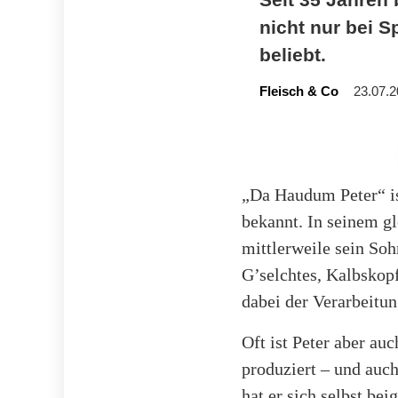
nicht nur bei 
beliebt.
Fleisch & Co
23.07.2
„Da Haudum Peter“ is
bekannt. In seinem 
mittlerweile sein So
G’selchtes, Kalbskop
dabei der Verarbeitun
Oft ist Peter aber auc
produziert – und auc
hat er sich selbst bei