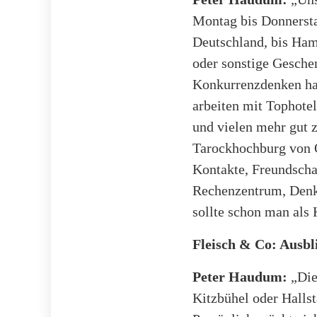
Montag bis Donnersta
Deutschland, bis Ham
oder sonstige Gesche
Konkurrenzdenken hab
arbeiten mit Tophote
und vielen mehr gut z
Tarockhochburg von Ös
Kontakte, Freundschaf
Rechenzentrum, Denk
sollte schon man als 
Fleisch & Co: Ausbl
Peter Haudum:
„Die 
Kitzbühel oder Hallsta