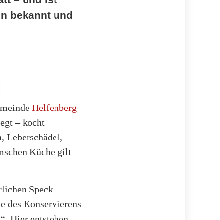
en bekannt und
Gemeinde
Helfenberg
egt – kocht
, Leberschädel,
umschen Küche gilt
erlichen Speck
de des Konservierens
t“. Hier entstehen