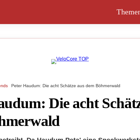
Theme
ends
Peter Haudum: Die acht Schätze aus dem Böhmerwald
audum: Die acht Schät
hmerwald
betreibt ,Da Haudum Peta' eine Speckwerksta