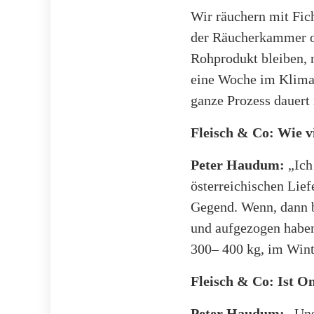
Wir räuchern mit Fic
der Räucherkammer oh
Rohprodukt bleiben, 
eine Woche im Klimar
ganze Prozess dauert
Fleisch & Co: Wie v
Peter Haudum:
„Ich
österreichischen Lief
Gegend. Wenn, dann b
und aufgezogen haben
300– 400 kg, im Winte
Fleisch & Co: Ist O
Peter Haudum:
„Unse