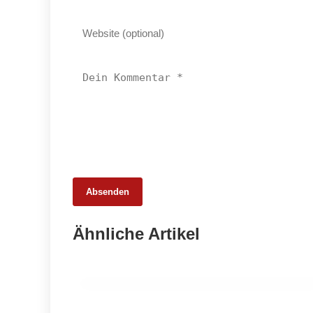
Absenden
19. März 2026
Ähnliche Artikel
Kalle Austria: Wenn die Wursthülle zur
Margenfrage wird
HANDWERK & UNTERNEHMEN