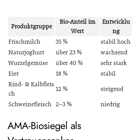
Bio-Anteil im
Entwicklu
Produktgruppe
Wert
ng
Frischmilch
35 %
stabil hoch
Naturjoghurt
über 23 %
wachsend
Wurzelgemüse
über 40 %
sehr stark
Eier
18 %
stabil
Rind- & Kalbfleis
12 %
steigend
ch
Schweinefleisch
2–3 %
niedrig
AMA-Biosiegel als