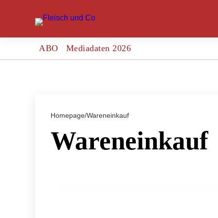
ABO
Mediadaten 2026
Homepage
/
Wareneinkauf
Wareneinkauf
16. März 2024
Raimund Plautz: Aus der Innung- Aufr
AM WORT!