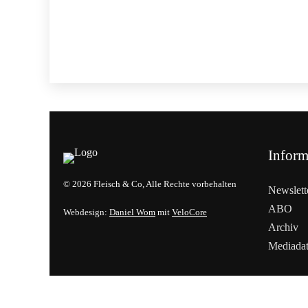
Inform
© 2026 Fleisch & Co, Alle Rechte vorbehalten
Newslett
ABO
Webdesign:
Daniel Wom
mit
VeloCore
Archiv
Mediada
Cookies &