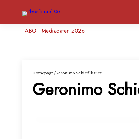
ABO
Mediadaten 2026
Homepage
/
Geronimo Schiedlbauer
Geronimo Schi
07. September 2022
Neu in Wien: der Praterwirt und sein „B
GENUSS & TRENDS