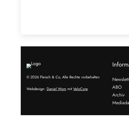
Inform
© 2026 Fleisch & Co, Alle Rechte vorbehalten
Newslett
ABO
Webdesign:
Daniel Wom
mit
VeloCore
Archiv
Mediada
Cookies &