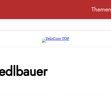
Theme
edlbauer
11. Juli 2022
est of Fleisch”
Gastwirtschaft & Fleisch
GENUSS & TRENDS