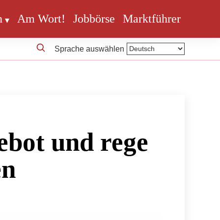
n
Am Wort!
Jobbörse
Marktführer
Sprache auswählen
bot und rege
en
inges Angebot und rege Nachfrage
en