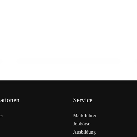
23. Februar 2026
Schnecken als Fleisch der Zukunft? Ein
Wiener zeigt wie
HANDEL & DIREKTVERMARKTUNG
ationen
Service
er
Marktführer
Jobbörse
Ausbildung