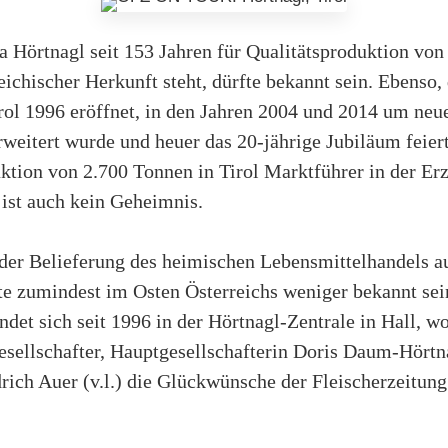
a Hörtnagl seit 153 Jahren für Qualitätsproduktion von
ichischer Herkunft steht, dürfte bekannt sein. Ebenso,
Tirol 1996 eröffnet, in den Jahren 2004 und 2014 um n
weitert wurde und heuer das 20-jährige Jubiläum feier
uktion von 2.700 Tonnen in Tirol Marktführer in der E
 ist auch kein Geheimnis.
der Belieferung des heimischen Lebensmittelhandels au
rfte zumindest im Osten Österreichs weniger bekannt sei
indet sich seit 1996 in der Hörtnagl-Zentrale in Hall, w
esellschafter, Hauptgesellschafterin Doris Daum-Hörtn
drich Auer (v.l.) die Glückwünsche der Fleischerzeit