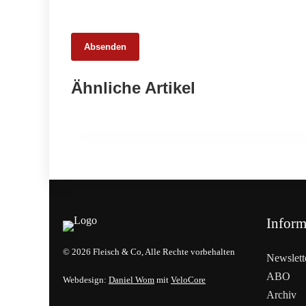
Absenden
26. Februar 2026
Ähnliche Artikel
Ehrpfennig für Kärntner
Fleischermeister
EVENTS & TERMINE
Inform
© 2026 Fleisch & Co, Alle Rechte vorbehalten
Newslett
ABO
Webdesign:
Daniel Wom
mit
VeloCore
Archiv