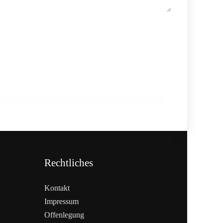
20. Februar 2026
Generationenwechsel im Betrieb:
Warum Nachfolge früh beginnen muss
HANDEL & DIREKTVERMARKTUNG
Rechtliches
Kontakt
Impressum
Offenlegung
WEITERLESEN