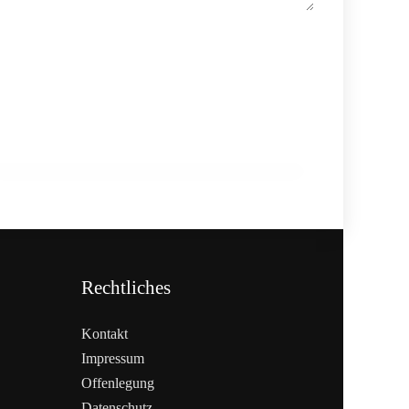
20. Februar 2026
Generationenwechsel im Betrieb:
Warum Nachfolge früh beginnen muss
HANDEL & DIREKTVERMARKTUNG
Rechtliches
Kontakt
Impressum
Offenlegung
WEITERLESEN
Datenschutz