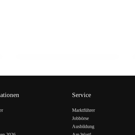
23. Februar 2026
Schnecken als Fleisch der Zukunft? Ein
Wiener zeigt wie
HANDEL & DIREKTVERMARKTUNG
ationen
Service
er
Marktführer
Jobbörse
Ausbildung
ten 2026
Am Wort!