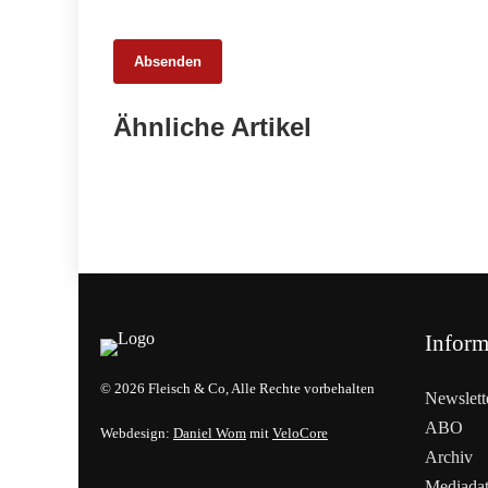
Absenden
26. Februar 2026
Ähnliche Artikel
Ehrpfennig für Kärntner
Fleischermeister
EVENTS & TERMINE
Inform
© 2026 Fleisch & Co, Alle Rechte vorbehalten
Newslett
ABO
Webdesign:
Daniel Wom
mit
VeloCore
Archiv
Mediada