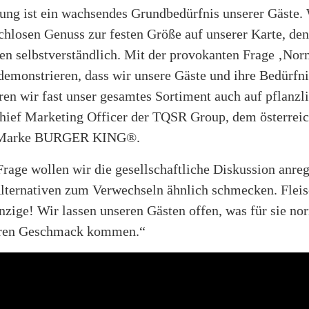
rung ist ein wachsendes Grundbedürfnis unserer Gäst
losen Genuss zur festen Größe auf unserer Karte, denn
en selbstverständlich. Mit der provokanten Frage ‚Nor
demonstrieren, dass wir unsere Gäste und ihre Bedürfn
ren wir fast unser gesamtes Sortiment auch auf pflanzl
Chief Marketing Officer der TQSR Group, dem österrei
r Marke BURGER KING®.
Frage wollen wir die gesellschaftliche Diskussion anre
Alternativen zum Verwechseln ähnlich schmecken. Fleisc
nzige! Wir lassen unseren Gästen offen, was für sie norm
hren Geschmack kommen.“