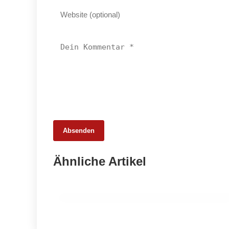
Absenden
05. März 2026
Ähnliche Artikel
Netzwerktreffen stärkt Frauen der
Lebensmittelbranche
EVENTS & TERMINE