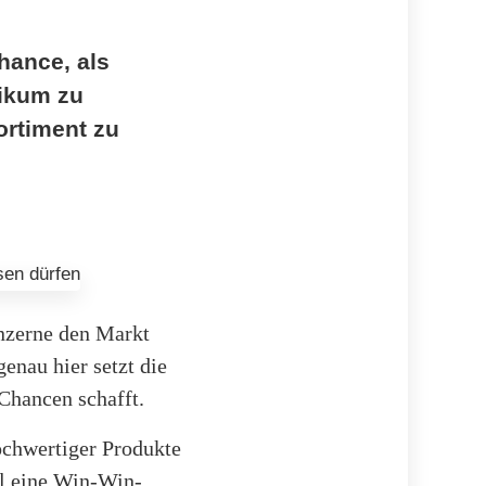
hance, als
likum zu
ortiment zu
nzerne den Markt
enau hier setzt die
Chancen schafft.
ochwertiger Produkte
l eine Win-Win-