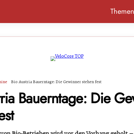
Theme
mine
Bio Austria Bauerntage: Die Gewinner stehen fest
tria Bauerntage: Die G
est
 von Bio-Betrieben wird vor den Vorhang geholt –