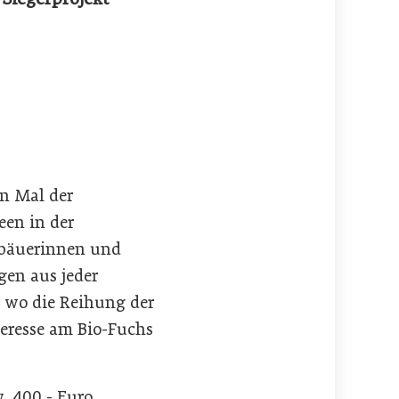
n Mal der
een in der
obäuerinnen und
gen aus jeder
, wo die
Reihung der
teresse am Bio-Fuchs
. 400,- Euro,