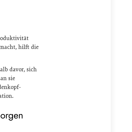
roduktivität
macht, hilft die
lb davor, sich
an sie
denkopf-
ation.
morgen