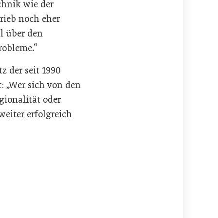
chnik wie der
rieb noch eher
al über den
probleme.“
z der seit 1990
: „Wer sich von den
gionalität oder
eiter erfolgreich