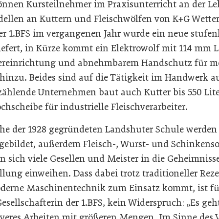
können Kursteilnehmer im Praxisunterricht an der L
llen an Kuttern und Fleischwölfen von K+G Wetter
er 1.BFS im vergangenen Jahr wurde ein neue stufenl
iefert, in Kürze kommt ein Elektrowolf mit 114 mm 
tiereinrichtung und abnehmbarem Handschutz für m
 hinzu. Beides sind auf die Tätigkeit im Handwerk a
 zählende Unternehmen baut auch Kutter bis 550 Li
hscheibe für industrielle Fleischverarbeiter.
he der 1928 gegründeten Landshuter Schule werden 
sgebildet, außerdem Fleisch-, Wurst- und Schinkens
 sich viele Gesellen und Meister in die Geheimnisse
lung einweihen. Dass dabei trotz traditioneller Rez
erne Maschinentechnik zum Einsatz kommt, ist für
sellschafterin der 1.BFS, kein Widerspruch: „Es geht
iveres Arbeiten mit größeren Mengen. Im Sinne des 