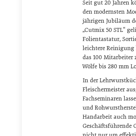
Seit gut 20 Jahren 
den modernsten Mode
jährigen Jubiläum d
„Cutmix 50 STL“ gel
Folientastatur, Sor
leichtere Reinigung
das 100 Mitarbeiter
Wölfe bis 280 mm Loc
In der Lehrwurstküc
Fleischermeister au
Fachseminaren lassen
und Rohwurstherstel
Handarbeit auch mod
Geschäftsführende Ge
nicht nur um effekt