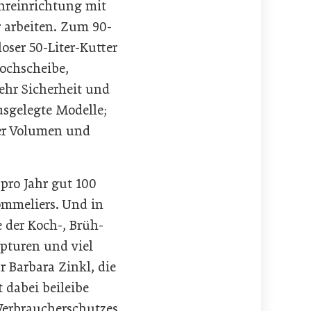
ehreinrichtung mit
 arbeiten. Zum 90-
oser 50-Liter-Kutter
Lochscheibe,
ehr Sicherheit und
usgelegte Modelle;
ter Volumen und
pro Jahr gut 100
ommeliers. Und in
 der Koch-, Brüh-
epturen und viel
 Barbara Zinkl, die
 dabei beileibe
Verbraucherschutzes