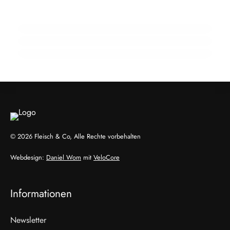
Krise
Schnecken als Fleisch der Zukunft? Ein
21. Februar 2026
Wiener zeigt wie
Frische sicher versenden: Post-Loop-
Frischepaket hält die Kühlkette stabil
HANDEL & DIREKTVERMARKTUNG
HANDEL & DIREKTVERMARKTUNG
HANDEL & DIREKTVERMARKTUNG
© 2026 Fleisch & Co, Alle Rechte vorbehalten
Webdesign:
Daniel Wom
mit
VeloCore
Informationen
Newsletter