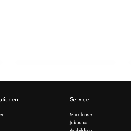
23. Februar 2026
Schnecken als Fleisch der Zukunft? Ein
Wiener zeigt wie
HANDEL & DIREKTVERMARKTUNG
ationen
Service
er
Marktführer
Jobbörse
Ausbildung