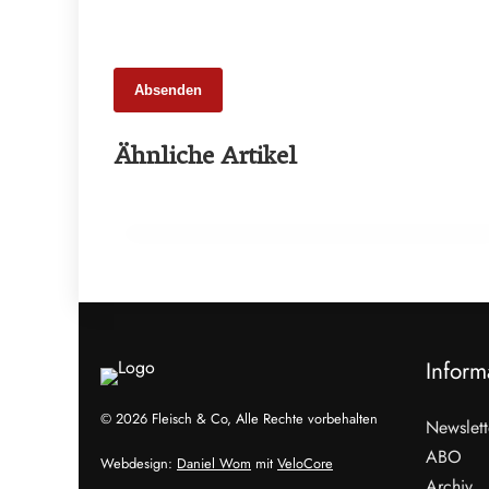
Absenden
26. Februar 2026
Ähnliche Artikel
Schweinemarkt 2026: Strukturwandel
statt Krise
HANDEL & DIREKTVERMARKTUNG
Inform
© 2026 Fleisch & Co, Alle Rechte vorbehalten
Newslett
ABO
Webdesign:
Daniel Wom
mit
VeloCore
Archiv