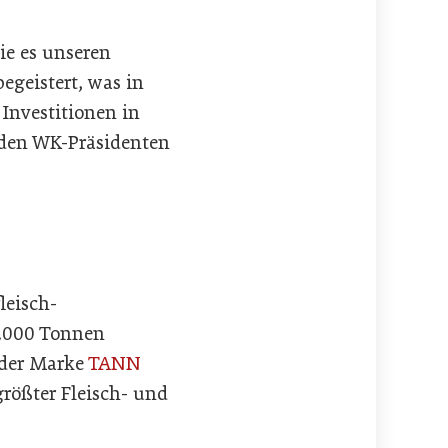
ie es unseren
geistert, was in
 Investitionen in
r den WK-Präsidenten
leisch-
9.000 Tonnen
r der Marke
TANN
größter Fleisch- und