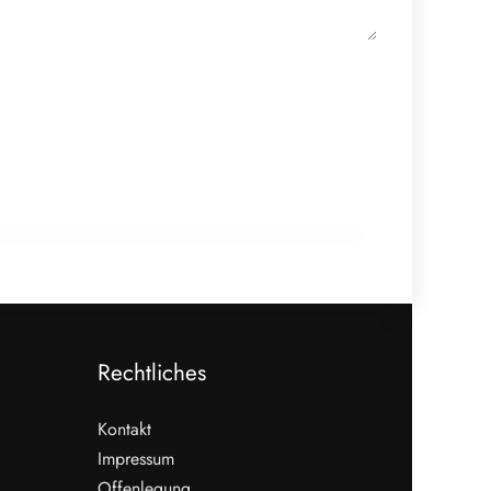
21. Februar 2026
Frische sicher versenden: Post-Loop-
Frischepaket hält die Kühlkette stabil
HANDEL & DIREKTVERMARKTUNG
Rechtliches
Kontakt
Impressum
Offenlegung