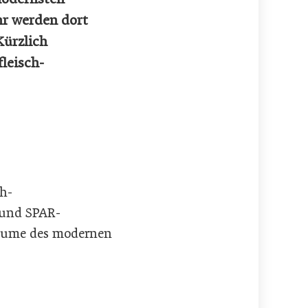
hr werden dort
Kürzlich
leisch-
h-
 und SPAR-
sräume des modernen