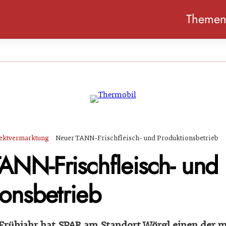
Theme
ektvermarktung
Neuer TANN-Frischfleisch- und Produktionsbetrieb
ANN-Frischfleisch- und
ionsbetrieb
Frühjahr hat SPAR am Standort Wörgl einen der 