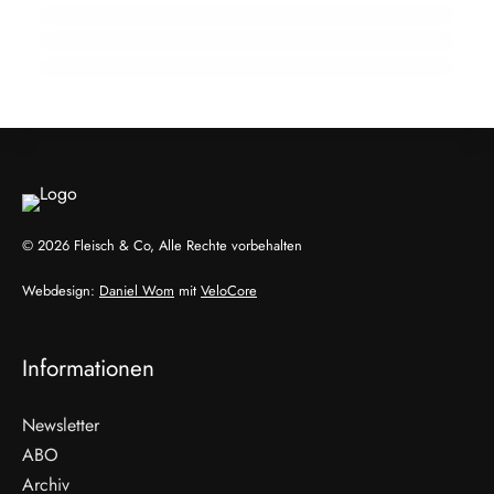
Frischepaket hält die Kühlkette stabil
HANDEL & DIREKTVERMARKTUNG
HANDEL & DIREKTVERMARKTUNG
HANDEL & DIREKTVERMARKTUNG
© 2026 Fleisch & Co, Alle Rechte vorbehalten
Webdesign:
Daniel Wom
mit
VeloCore
Informationen
Newsletter
ABO
Archiv