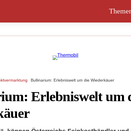
Theme
ektvermarktung
Bullinarium: Erlebniswelt um die Wiederkäuer
rium: Erlebniswelt um 
käuer
ll“, können Österreichs Feinkosthändler un