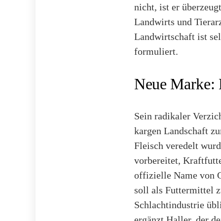
nicht, ist er überze
Landwirts und Tierarz
Landwirtschaft ist s
formuliert.
Neue Marke: 
Sein radikaler Verzich
kargen Landschaft zu
Fleisch veredelt wurd
vorbereitet, Kraftfut
offizielle Name von C
soll als Futtermittel
Schlachtindustrie übl
ergänzt Haller, der d