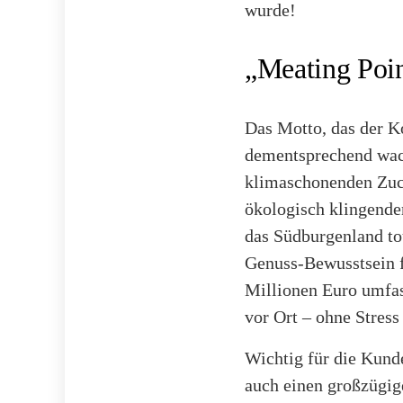
wurde!
„Meating Poi
Das Motto, das der Ko
dementsprechend wach
klimaschonenden Zuch
ökologisch klingende
das Südburgenland to
Genuss-Bewusstsein fu
Millionen Euro umfas
vor Ort – ohne Stres
Wichtig für die Kun
auch einen großzügig