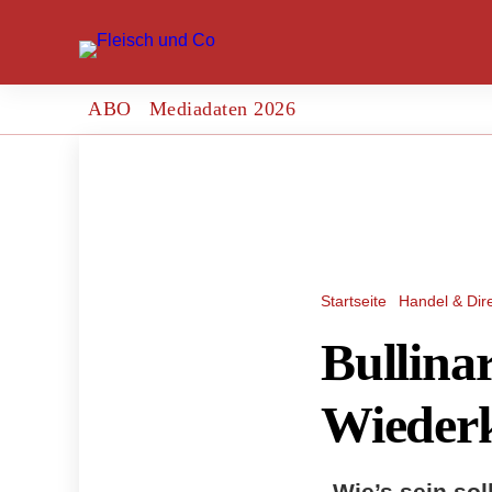
ABO
Mediadaten 2026
Startseite
Handel & Dir
Bullina
Wieder
„Wie’s sein so