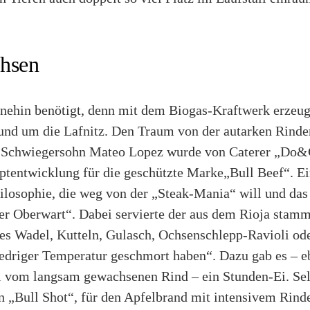
chsen
hnehin benötigt, denn mit dem Biogas-Kraftwerk erzeug
rund um die Lafnitz. Den Traum von der autarken Rinder
 Schwiegersohn Mateo Lopez wurde von Caterer „Do
ptentwicklung für die geschützte Marke„Bull Beef“. Ei
ilosophie, die weg von der „Steak-Mania“ will und das 
er Oberwart“. Dabei servierte der aus dem Rioja stam
tes Wadel, Kutteln, Gulasch, Ochsenschlepp-Ravioli od
iedriger Temperatur geschmort haben“. Dazu gab es – eb
l vom langsam gewachsenen Rind – ein Stunden-Ei. Selb
n „Bull Shot“, für den Apfelbrand mit intensivem Rin