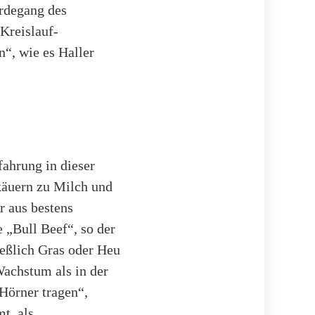
erdegang des
 Kreislauf-
“, wie es Haller
fahrung in dieser
äuern zu Milch und
r aus bestens
e „Bull Beef“, so der
ießlich Gras oder Heu
 Wachstum als in der
Hörner tragen“,
mt, als