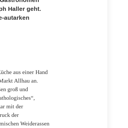
h Haller geht.
e-autarken
Küche aus einer Hand
 Markt Allhau an.
ßen groß und
Pathologisches“,
ar mit der
ruck der
eimischen Weiderassen