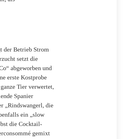
t der Betrieb Strom
zucht setzt die
&Co“ abgeworben und
ne erste Kostprobe
ganze Tier verwertet,
mende Spanier
er „Rindswangerl, die
enfalls ein „slow
st die Cocktail-
derconsommé gemixt