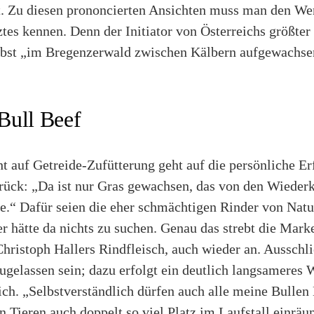
ugt. Zu diesen prononcierten Ansichten muss man den W
tes kennen. Denn der Initiator von Österreichs größter
elbst „im Bregenzerwald zwischen Kälbern aufgewachsen
Bull Beef
t auf Getreide-Zufütterung geht auf die persönliche Er
rück: „Da ist nur Gras gewachsen, das von den Wiederk
e.“ Dafür seien die eher schmächtigen Rinder von Natu
ter hätte da nichts zu suchen. Genau das strebt die Mark
hristoph Hallers Rindfleisch, auch wieder an. Ausschl
 zugelassen sein; dazu erfolgt ein deutlich langsameres
ich. „Selbstverständlich dürfen auch alle meine Bullen 
en Tieren auch doppelt so viel Platz im Laufstall einräu