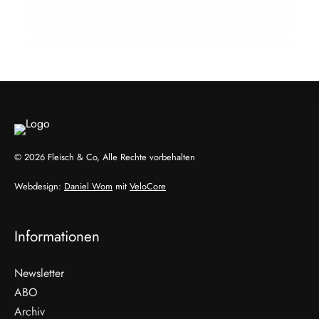
Frischepaket hält die Kühlkette stabil
HANDEL & DIREKTVERMARKTUNG
HANDEL & DIREKTVERMARKTUNG
HANDEL & DIREKTVERMARKTUNG
© 2026 Fleisch & Co, Alle Rechte vorbehalten
Webdesign:
Daniel Wom
mit
VeloCore
Informationen
Newsletter
ABO
Archiv