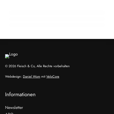
Krise
Schnecken als Fleisch der Zukunft? Ein
21. Februar 2026
Wiener zeigt wie
Frische sicher versenden: Post-Loop-
Frischepaket hält die Kühlkette stabil
HANDEL & DIREKTVERMARKTUNG
HANDEL & DIREKTVERMARKTUNG
HANDEL & DIREKTVERMARKTUNG
© 2026 Fleisch & Co, Alle Rechte vorbehalten
Webdesign:
Daniel Wom
mit
VeloCore
Informationen
Newsletter