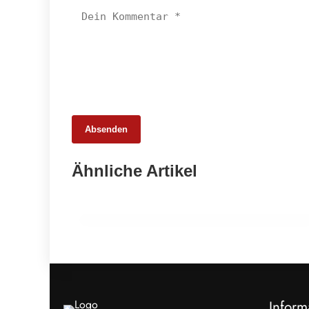
Absenden
26. Februar 2026
Ähnliche Artikel
Schweinemarkt 2026: Strukturwandel
statt Krise
HANDEL & DIREKTVERMARKTUNG
Inform