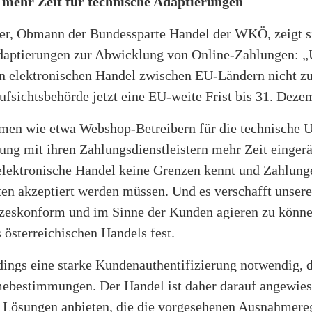
 mehr Zeit für technische Adaptierungen
r, Obmann der Bundessparte Handel der WKÖ, zeigt si
Adaptierungen zur Abwicklung von Online-Zahlungen: 
n elektronischen Handel zwischen EU-Ländern nicht zu 
fsichtsbehörde jetzt eine EU-weite Frist bis 31. Dezem
men wie etwa Webshop-Betreibern für die technische 
ung mit ihren Zahlungsdienstleistern mehr Zeit eingerä
 elektronische Handel keine Grenzen kennt und Zahlung
ten akzeptiert werden müssen. Und es verschafft unsere
tzeskonform und im Sinne der Kunden agieren zu können
österreichischen Handels fest.
rdings eine starke Kundenauthentifizierung notwendig,
ebestimmungen. Der Handel ist daher darauf angewies
r Lösungen anbieten, die die vorgesehenen Ausnahmer