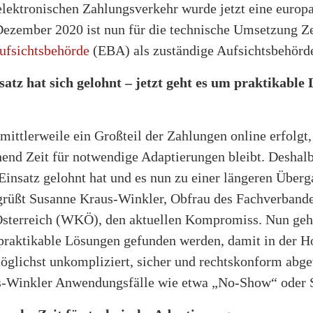
lektronischen Zahlungsverkehr wurde jetzt eine europa
. Dezember 2020 ist nun für die technische Umsetzung Ze
ufsichtsbehörde
(EBA) als zuständige Aufsichtsbehörde 
atz hat sich gelohnt – jetzt geht es um praktikable
 mittlerweile ein Großteil der Zahlungen online erfolgt
hend Zeit für notwendige Adaptierungen bleibt. Deshalb
 Einsatz gelohnt hat und es nun zu einer längeren Überga
rüßt Susanne Kraus-Winkler, Obfrau des Fachverbandes
sterreich (WKÖ), den aktuellen Kompromiss. Nun geh
 praktikable Lösungen gefunden werden, damit in der Ho
glichst unkompliziert, sicher und rechtskonform abg
us-Winkler Anwendungsfälle wie etwa „No-Show“ oder 