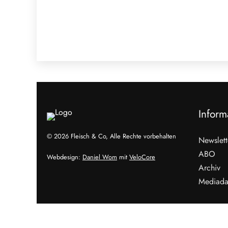
Inform
© 2026 Fleisch & Co, Alle Rechte vorbehalten
Newslett
ABO
Webdesign:
Daniel Wom
mit
VeloCore
Archiv
Mediada
Cookies &