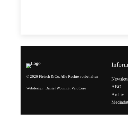
Inform
© 2026 Fleisch & Co, Alle Rechte vorbehalten
Newslett
ABO
Webdesign:
Daniel Wom
mit
VeloCore
Archiv
Mediada
Cookies &