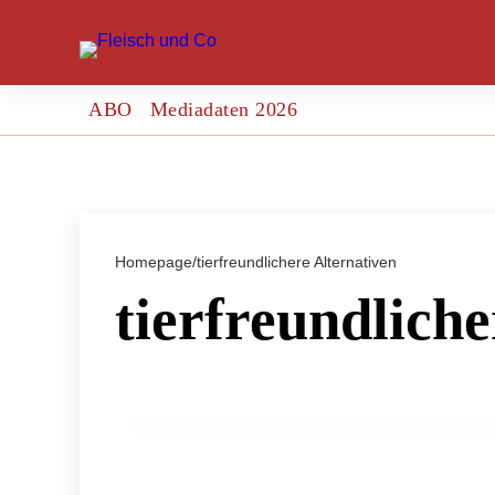
ABO
Mediadaten 2026
Homepage
/
tierfreundlichere Alternativen
tierfreundliche
19. März 2024
Landwirtschaftsausschuss debattiert ü
INFO & POLITIK