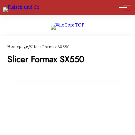
Marktführer
Homepage
/
Slicer Formax SX550
06. März 2024
Anuga FoodTec 2024: PROVISUR macht
Slicer Formax SX550
industrielle Lebensmittelverarbeitung
effizienter, produktiver & profitabler
EVENTS & TERMINE