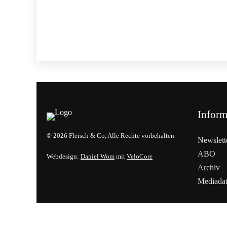
Inform
© 2026 Fleisch & Co, Alle Rechte vorbehalten
Newslett
ABO
Webdesign:
Daniel Wom
mit
VeloCore
Archiv
Mediada
Cookies &