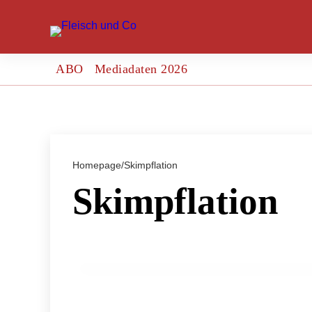
ABO
Mediadaten 2026
Homepage
/
Skimpflation
Skimpflation
06. März 2024
ÖVP und Grüne gegen „Shrinkflation“ u
HANDEL & DIREKTVERMARKTUNG