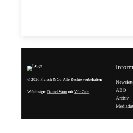
Inform
© 2026 Fleisch & Co, Alle Rechte vorbehalten
Newslett
ABO
Webdesign:
Daniel Wom
mit
VeloCore
Archiv
Mediada
Cookies &