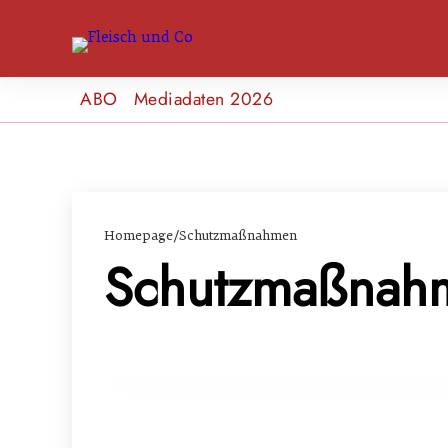
ABO
Mediadaten 2026
Homepage
/
Schutzmaßnahmen
Schutzmaßnah
19. März 2024
Landwirtschaftsausschuss debattiert üb
INFO & POLITIK