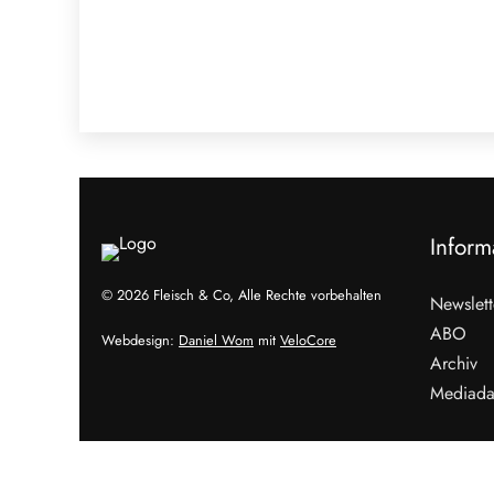
Inform
© 2026 Fleisch & Co, Alle Rechte vorbehalten
Newslett
ABO
Webdesign:
Daniel Wom
mit
VeloCore
Archiv
Mediada
Cookies &