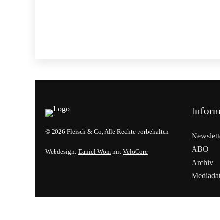
Inform
© 2026 Fleisch & Co, Alle Rechte vorbehalten
Newslett
ABO
Webdesign:
Daniel Wom
mit
VeloCore
Archiv
Mediada
Cookies &