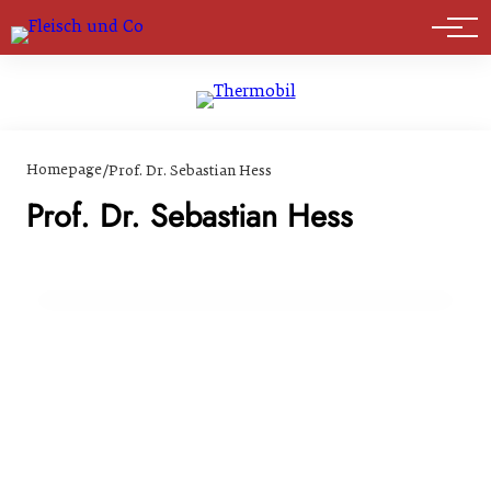
Marktführer
Homepage
/
Prof. Dr. Sebastian Hess
11. März 2024
Deutschland: Nachhaltigkeit in der
Prof. Dr. Sebastian Hess
Agrarwirtschaft und die zentrale Rolle von
Genossenschaften
GENUSS & TRENDS