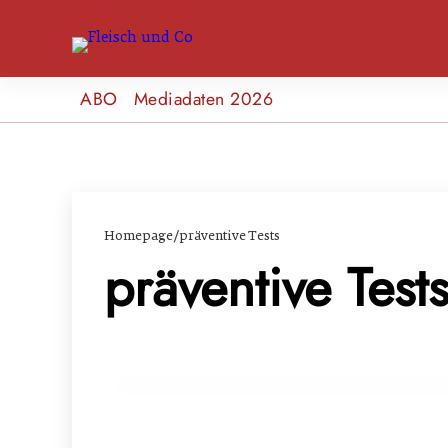
ABO
Mediadaten 2026
Homepage
/
präventive Tests
präventive Test
17. März 2024
Anstieg der Tuberkulosegefahr für Rind
LANDWIRTSCHAFT & UMWELT