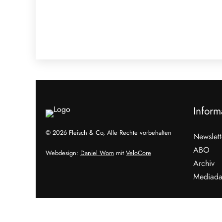
Inform
© 2026 Fleisch & Co, Alle Rechte vorbehalten
Newslett
ABO
Webdesign:
Daniel Wom
mit
VeloCore
Archiv
Mediada
Cookies &