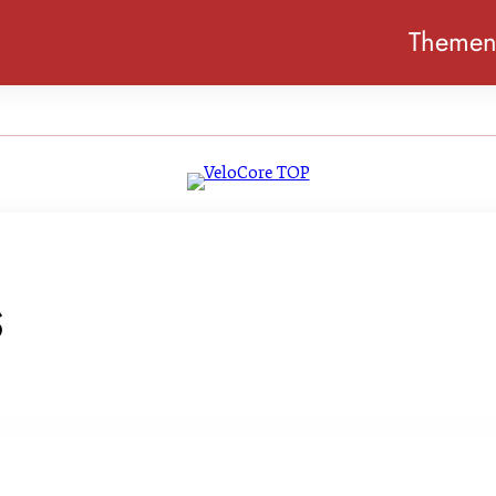
Theme
s
er in Vorarlberg – Landesveterinär warnt