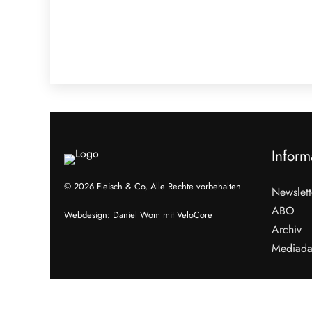
Inform
© 2026 Fleisch & Co, Alle Rechte vorbehalten
Newslett
ABO
Webdesign:
Daniel Wom
mit
VeloCore
Archiv
Mediada
Cookies &