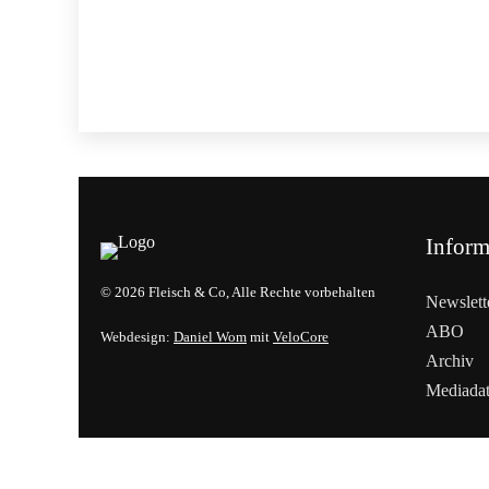
Inform
© 2026 Fleisch & Co, Alle Rechte vorbehalten
Newslett
ABO
Webdesign:
Daniel Wom
mit
VeloCore
Archiv
Mediada
Cookies &