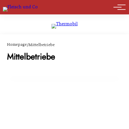
Marktführer
Homepage
/
Mittelbetriebe
14. März 2024
Schutzmaßnahmen und Entlastungen für
Mittelbetriebe
Landwirte : Wichtige Themen im
Landwirtschaftsausschuss
INFO & POLITIK