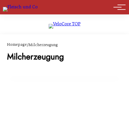
Marktführer
Homepage
/
Milcherzeugung
10. März 2024
Heumilchwirtschaft im Alpenbogen von den
Milcherzeugung
Vereinigten Nationen als Weltkulturerbe
ausgezeichnet
GENUSS & TRENDS