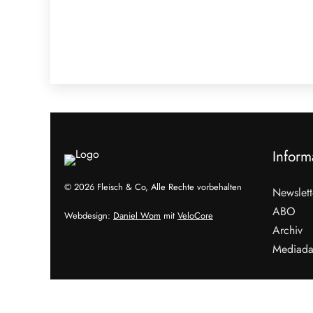
Inform
© 2026 Fleisch & Co, Alle Rechte vorbehalten
Newslett
ABO
Webdesign:
Daniel Wom
mit
VeloCore
Archiv
Mediada
Cookies &