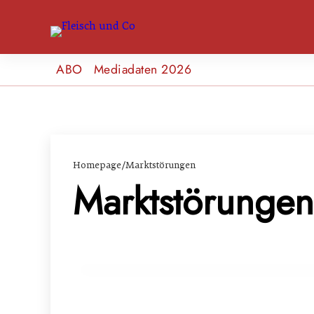
ABO
Mediadaten 2026
Homepage
/
Marktstörungen
Marktstörungen
17. März 2024
Für die Bauern: EU-Parlament fordert b
INFO & POLITIK