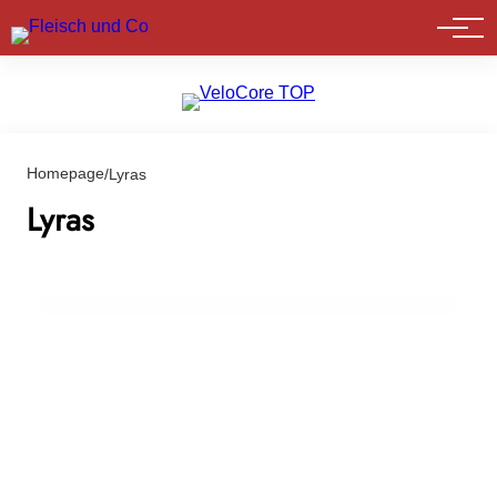
Marktführer
Homepage
/
Lyras
06. März 2024
Deutsche Landwirtschafts-Gesellschaft ehrt
Lyras
Innovationsführer der Lebensmitteltechnik
mit dem International FoodTec Award 2024
EVENTS & TERMINE