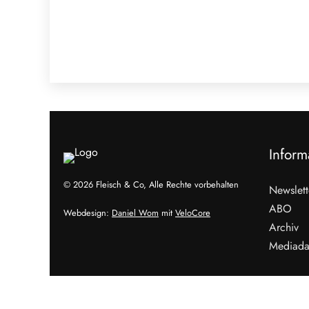
Inform
© 2026 Fleisch & Co, Alle Rechte vorbehalten
Newslett
ABO
Webdesign:
Daniel Wom
mit
VeloCore
Archiv
Mediada
Cookies &