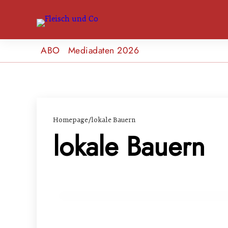
ABO
Mediadaten 2026
Homepage
/
lokale Bauern
lokale Bauern
15. März 2024
Eiweißwende: Susanne Fromwald und C
GENUSS & TRENDS