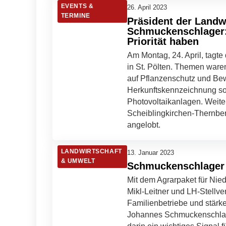
EVENTS &
26. April 2023
TERMINE
Präsident der Land
Schmuckenschlager:
Priorität haben
Am Montag, 24. April, tagt
in St. Pölten. Themen ware
auf Pflanzenschutz und Bew
Herkunftskennzeichnung so
Photovoltaikanlagen. Weit
Scheiblingkirchen-Thernbe
angelobt.
LANDWIRTSCHAFT
13. Januar 2023
& UMWELT
Schmuckenschlager 
Mit dem Agrarpaket für Nie
Mikl-Leitner und LH-Stellve
Familienbetriebe und stärk
Johannes Schmuckenschlage