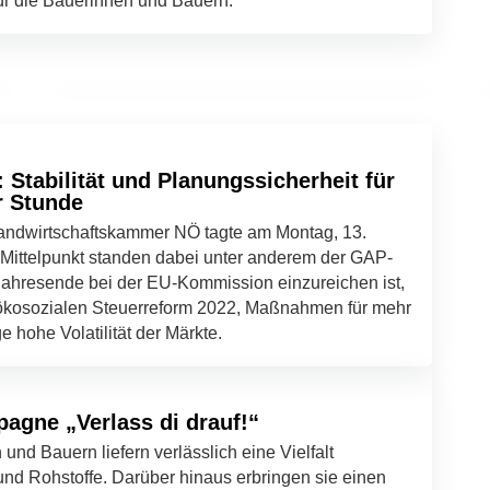
für die Bäuerinnen und Bauern.
02. März 2022
Regionaler Fisch zum Aschermittwoch
GENUSS & TRENDS
Stabilität und Planungssicherheit für
r Stunde
andwirtschaftskammer NÖ tagte am Montag, 13.
m Mittelpunkt standen dabei unter anderem der GAP-
 Jahresende bei der EU-Kommission einzureichen ist,
ökosozialen Steuerreform 2022, Maßnahmen für mehr
e hohe Volatilität der Märkte.
pagne „Verlass di drauf!“
nd Bauern liefern verlässlich eine Vielfalt
und Rohstoffe. Darüber hinaus erbringen sie einen