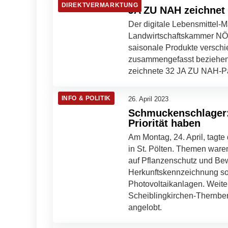
DIREKTVERMARKTUNG
JA ZU NAH zeichnet 
Der digitale Lebensmittel-Ma
Landwirtschaftskammer NÖ 
saisonale Produkte verschi
zusammengefasst beziehen 
zeichnete 32 JA ZU NAH-Pa
INFO & POLITIK
26. April 2023
Schmuckenschlager:
Priorität haben
Am Montag, 24. April, tagt
in St. Pölten. Themen ware
auf Pflanzenschutz und Bew
Herkunftskennzeichnung so
Photovoltaikanlagen. Weit
Scheiblingkirchen-Thernbe
angelobt.