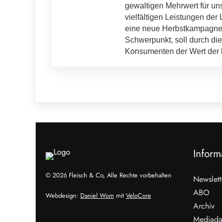
gewaltigen Mehrwert für un
vielfältigen Leistungen de
eine neue Herbstkampagne "
Schwerpunkt, soll durch d
Konsumenten der Wert der b
Inform
© 2026 Fleisch & Co, Alle Rechte vorbehalten
Newslett
ABO
Webdesign:
Daniel Wom
mit
VeloCore
Archiv
Mediada