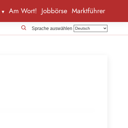
n
Am Wort!
Jobbörse
Marktführer
Sprache auswählen
13. Mai 2023
Neue Schule am Bauernhof-Betriebe
und Seminarbäuerinnen in NÖ
AUSBILDUNG